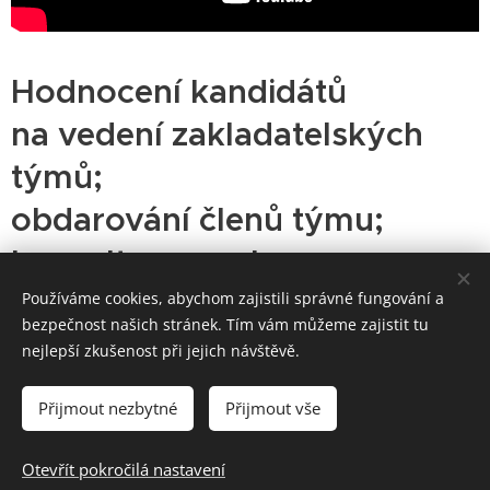
Hodnocení kandidátů
na vedení zakladatelských
týmů;
obdarování členů týmu;
konzultace se sbory
Používáme cookies, abychom zajistili správné fungování a
Věříme, že pro založení zdravého sboru je
bezpečnost našich stránek. Tím vám můžeme zajistit tu
nejlepší zkušenost při jejich návštěvě.
klíčové identifikovat správné a Bohem
povolané zakladatele. Zároveň, pokud je
Přijmout nezbytné
Přijmout vše
zakladatel ženatý/vdaná, potřebuje podporu
své manželky/manžela. Vedoucímu týmu s jeho
Otevřít pokročilá nastavení