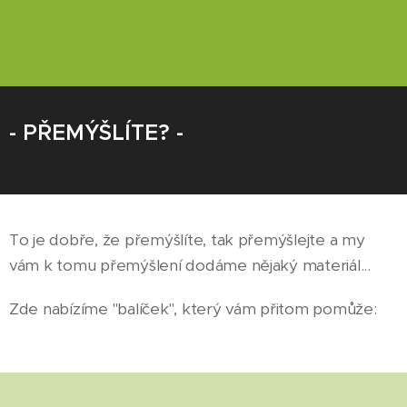
- PŘEMÝŠLÍTE? -
To je dobře, že přemýšlíte, tak přemýšlejte a my
vám k tomu přemýšlení dodáme nějaký materiál...
Zde nabízíme "balíček", který vám přitom pomůže: