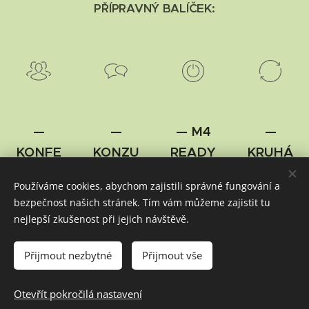
PŘÍPRAVNÝ BALÍČEK:
—
—
— M4
—
KONFE
KONZU
READY
KRUHÁ
RENCE
LTACE
—
Č 2.0 —
Používáme cookies, abychom zajistili správné fungování a
—
—
Orientac
Vzděláv
bezpečnost našich stránek. Tím vám můžeme zajistit tu
e v
ací
Povzbuz
Pomoc
nejlepší zkušenost při jejich návštěvě.
tématu
program
ení a
při
zakládán
pro mlad
inspirace
přemýšl
Přijmout nezbytné
Přijmout vše
í sborů
é
ení
Otevřít pokročilá nastavení