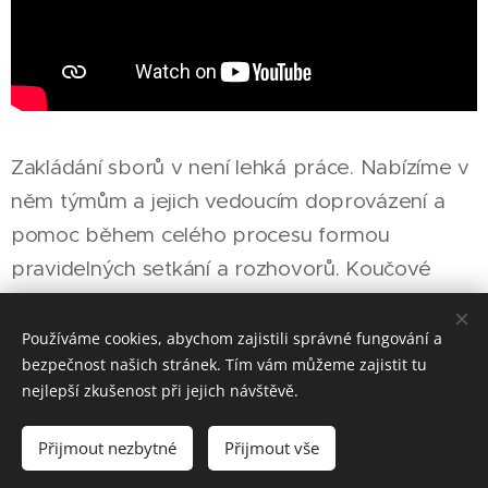
Zakládání sborů v není lehká práce. Nabízíme v
něm týmům a jejich vedoucím doprovázení a
pomoc během celého procesu formou
pravidelných setkání a rozhovorů. Koučové
pomáhají zakladatelům v jejich osobním rozvoji i
ve výzvách, které přináší jejich konkrétní
Používáme cookies, abychom zajistili správné fungování a
bezpečnost našich stránek. Tím vám můžeme zajistit tu
projekt založení nového sboru. Koučové
nejlepší zkušenost při jejich návštěvě.
pomáhají týmům v naplňování jejich akčních
plánů a poskytují jim zpětnou vazbu, inspiraci a
Přijmout nezbytné
Přijmout vše
vykazatelnost. Koučink pomáhá zvýšit efektivitu