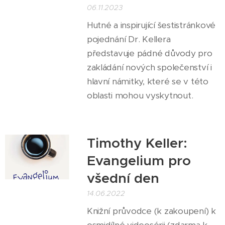
06.11.2023
Hutné a inspirující šestistránkové
pojednání Dr. Kellera
představuje pádné důvody pro
zakládání nových společenství i
hlavní námitky, které se v této
oblasti mohou vyskytnout.
Timothy Keller:
Evangelium pro
všední den
14.06.2022
Knižní průvodce (k zakoupení) k
osmidílné videosérii (zdarma k