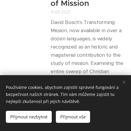
of Mission
11.05.2021
David Bosch's Transforming
Mission, now available in over a
dozen languages, is widely
recognized as an historic and
magisterial contribution to the
study of mission. Examining the
entire sweep of Christian
tradition, he shows how five
paradigms have historically
Používáme cookies, abychom zajistili správné fungování a
bezpečnost našich stránek. Tím vám můžeme zajistit tu
encapsulated the Christian
nejlepší zkušenost při jejich návštěvě.
understanding of mission and
then outlines the...
Přijmout nezbytné
Přijmout vše