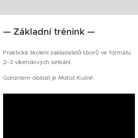
— Základní trénink —
Praktické školení zakladatelů sborů ve formátu
2–3 víkendových setkání.
G
arantem oblasti je Matúš Kušnír.