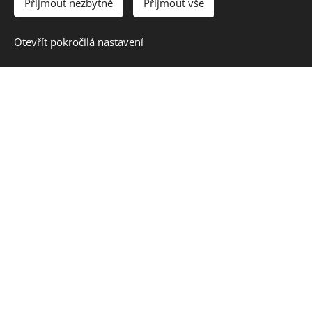
Přijmout nezbytné
Přijmout vše
Základní trénink - leták1str
Otevřít pokročilá nastavení
Základní trénink - leták2str