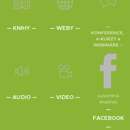
—
— KNIHY —
— WEBY —
KONFERENCE,
e-KURZY a
WEBINÁŘE --
(uzavřená
— AUDIO —
— VIDEO —
skupina)
—
FACEBOOK
—