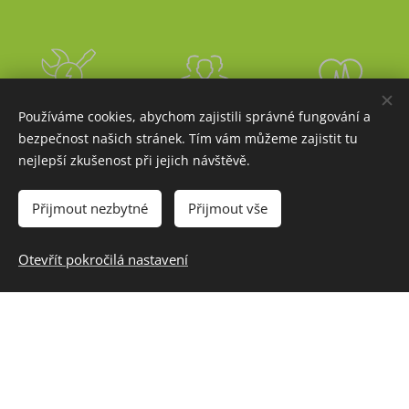
Používáme cookies, abychom zajistili správné fungování a
bezpečnost našich stránek. Tím vám můžeme zajistit tu
— NÁSTROJE
— NÁSTROJE
— MISIJNÍ
nejlepší zkušenost při jejich návštěvě.
(CZ):
(CZ):
TÝMY —
ZVĚSTOVÁNÍ
UČEDNICTVÍ
Přijmout nezbytné
Přijmout vše
EVANGELIA —
—
Otevřít pokročilá nastavení
— STÁŽ —