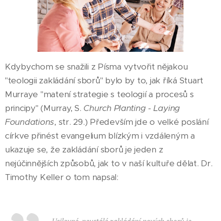
Kdybychom se snažili z Písma vytvořit nějakou
"teologii zakládání sborů" bylo by to, jak říká Stuart
Murraye "matení strategie s teologií a procesů s
principy" (Murray, S.
Church Planting - Laying
Foundations
, str. 29.) Především jde o velké poslání
církve přinést evangelium blízkým i vzdáleným a
ukazuje se, že zakládání sborů je jeden z
nejúčinnějších způsobů, jak to v naší kultuře dělat. Dr.
Timothy Keller o tom napsal:
Usilovné, neustálé zakládání nových sborů je