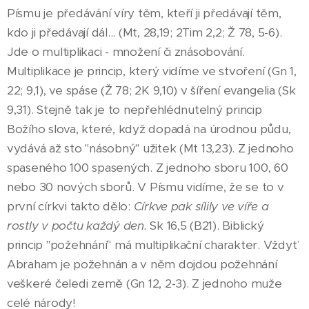
Písmu je předávání víry těm, kteří ji předávají těm,
kdo ji předávají dál... (Mt, 28,19; 2Tim 2,2; Ž 78, 5-6).
Jde o multiplikaci - množení či znásobování.
Multiplikace je princip, který vidíme ve stvoření (Gn 1,
22; 9,1), ve spáse (Ž 78; 2K 9,10) v šíření evangelia (Sk
9,31). Stejně tak je to nepřehlédnutelný princip
Božího slova, které, když dopadá na úrodnou půdu,
vydává až sto "násobný" užitek (Mt 13,23). Z jednoho
spaseného 100 spasených. Z jednoho sboru 100, 60
nebo 30 nových sborů. V Písmu vidíme, že se to v
první církvi takto dělo:
Církve pak sílily ve víře a
rostly v počtu každý den.
Sk 16,5 (B21). Biblický
princip "požehnání" má multiplikační charakter. Vždyť
Abraham je požehnán a v něm dojdou požehnání
veškeré čeledi země (Gn 12, 2-3). Z jednoho muže
celé národy!