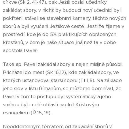
církve (Sk 2, 41-47), pak Ježíš poslal učedníky
zakládat sbory, v nichž by budoucí noví učedníci byli
pokřtěni, stávali se stavebními kameny těchto nových
sborů a byli vyučeni Ježíšově cestě. Jestliže žijeme v
prostředí, kde je do 5% praktikujících obrácených
křesťanů, v čem je naše situace jiná než ta v době
apoštola Pavla?
Také ap. Pavel zakládal sbory a nejen misijně působil.
Přicházel do měst (Sk 16,12), kde zakládal sbory, ve
kterých ustanovoval starší sboru (Tt 1,5). Na základě
jeho slov v listu Římanům, se můžeme domnívat, že
Pavel v tomto postupu byl systematický a jeho
snahou bylo celé oblasti naplnit Kristovým
evangeliem (Ř 15, 19).
Neoddělitelným tématem od zakládání sborů v