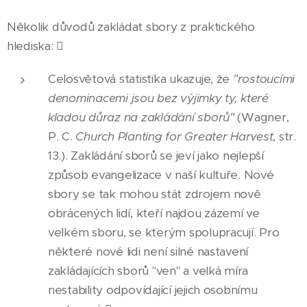
Několik důvodů zakládat sbory z praktického
hlediska: 
Celosvětová statistika ukazuje, že
"rostoucími
denominacemi jsou bez výjimky ty, které
kladou důraz na zakládání sborů"
(Wagner,
P. C.
Church Planting for Greater Harvest
, str.
13.). Zakládání sborů se jeví jako nejlepší
způsob evangelizace v naší kultuře. Nové
sbory se tak mohou stát zdrojem nově
obrácených lidí, kteří najdou zázemí ve
velkém sboru, se kterým spolupracují. Pro
některé nové lidi není silné nastavení
zakládajících sborů "ven" a velká míra
nestability odpovídající jejich osobnímu