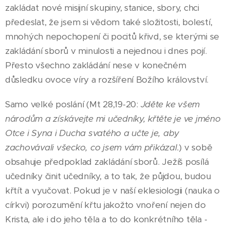
zakládat nové misijní skupiny, stanice, sbory, chci
předeslat, že jsem si vědom také složitosti, bolestí,
mnohých nepochopení či pocitů křivd, se kterými se
zakládání sborů v minulosti a nejednou i dnes pojí.
Přesto všechno zakládání nese v konečném
důsledku ovoce víry a rozšíření Božího království.
Samo velké poslání (Mt 28,19-20:
Jděte ke všem
národům a získávejte mi učedníky, křtěte je ve jméno
Otce i Syna i Ducha svatého a učte je, aby
zachovávali všecko, co jsem vám přikázal.
) v sobě
obsahuje předpoklad zakládání sborů. Ježíš posílá
učedníky činit učedníky, a to tak, že půjdou, budou
křtít a vyučovat. Pokud je v naší eklesiologii (nauka o
církvi) porozumění křtu jakožto vnoření nejen do
Krista, ale i do jeho těla a to do konkrétního těla -