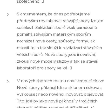
společného. 
S argumentem, že dnes potřebujeme
především revitalizovat stávající sbory lze jen
souhlasit. Zakládání sborů však paradoxně
pomáhá stávajícím mateřským sborům
nacházet nové cesty, způsoby, formy, jak
oslovit lidi a tak slouží k revitalizaci stávajících
větších sborů. Nové sbory jsou inovativní,
zkouší nové modely služby a tak se stávají
laboratoří pro sbory velké. 
V nových sborech rostou noví vedoucí církve.
Nové sbory přitahují lidi se sklonem riskovat,
vyzkoušet něco nového, inovovat, objevovat.
Tito lidé by jako nově příchozí v tradičních
sborech většinou nedostali příležitost. V