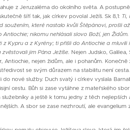
tahuje z Jeruzaléma do okolního světa. A postupně
utečně šíří tak, jak církev povolal Ježíš. Sk 8,1:
Ti,
ed soužením, které nastalo kvůli Štěpánovi, prošli až
 Antiochie; nikomu nehlásali slovo Boží, jen Židům.
i z Kypru a z Kyrény; ti přišli do Antiochie a mluvili i
 zvěstovali jim Pána Ježíše.
Nejen Judsko, Galilea, S
r, Antiochie, nejen židům, ale i pohanům. Konečně 
středivost se svým důrazem na stabilitu není cesta.
idi do nové služby. Duch svatý i církev vyslala Barn
isijní cestu. Bůh si zase vytáhne z mateřského sbor
a služebníky a ještě k tomu jedny z těch nejlepších 
ějších. A sbor se zase nezhroutí, ale evangelium
církev pomalu objevuje Ježíšova slova, která jim řek