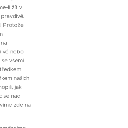
-li žít v
 pravdivě.
! Protože
m
 na
divé nebo
a se všemi
ostředkem
lňkem našich
pili, jak
oc se nad
rávíme zde na