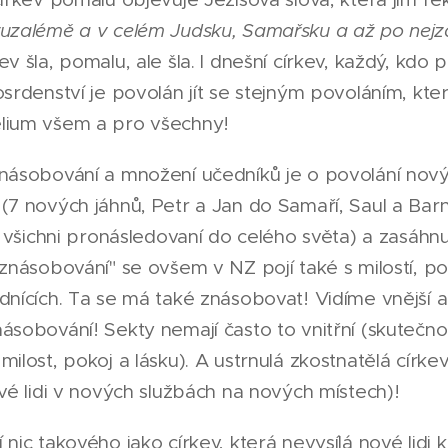
ruzalémě a v celém Judsku, Samařsku a až po nejz
ev šla, pomalu, ale šla. I dnešní církev, každý, kdo 
osrdenství je povolán jít se stejným povoláním, kter
lium všem a pro všechny!
násobování a množení učedníků je o povolání novýc
(7 nových jáhnů, Petr a Jan do Samaří, Saul a Bar
u; všichni pronásledovaní do celého světa) a zasáhn
"znásobování" se ovšem v NZ pojí také s milostí, p
dnících. Ta se má také znásobovat! Vidíme vnější a 
ásobování! Sekty nemají často to vnitřní (skutečno
milost, pokoj a lásku). A ustrnulá zkostnatělá círk
ové lidi v nových službách na nových místech)!
 nic takového jako církev, která nevysílá nové lidi