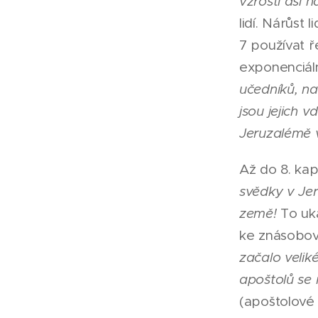
vzrostl asi na
lidí. Nárůst 
7 používat ř
exponenciál
učedníků, na
jsou jejich 
Jeruzalémě v
Až do 8. kap
svědky v Je
země!
To uka
ke znásobová
začalo velik
apoštolů se 
(apoštolové 