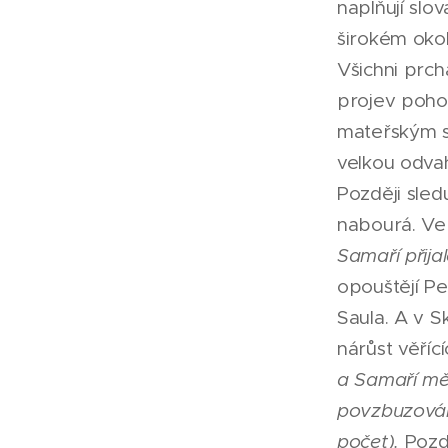
naplňují slo
širokém okol
Všichni prch
projev pohod
mateřským sb
velkou odvah
Později sled
nabourá. Ve
Samaří přijal
opouštějí Pe
Saula. A v S
nárůst věří
a Samaří měl
povzbuzování
počet).
Pozdě