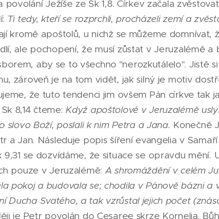
va povolání Ježíše ze Sk 1,8. Církev začala zvěstova
í:
Ti tedy, kteří se rozprchli, procházeli zemí a zvěst
ají kromě apoštolů, u nichž se můžeme domnívat, ž
lí, ale pochopení, že musí zůstat v Jeruzalémě a b
orem, aby se to všechno "nerozkutálelo". Jistě si
u, zároveň je na tom vidět, jak silný je motiv dostř
ujeme, že tuto tendenci jim ovšem Pán církve tak j
 Sk 8,14 čteme:
Když apoštolové v Jeruzalémě uslyš
o slovo Boží, poslali k nim Petra a Jana.
Konečně J
tr a Jan. Následuje popis šíření evangelia v Samař
k 9,31 se dozvídáme, že situace se opravdu mění. 
cích pouze v Jeruzalémě:
A shromáždění v celém Juds
a pokoj a budovala se; chodila v Pánově bázni a 
 Ducha Svatého, a tak vzrůstal jejich počet (znás
ji je Petr povolán do Cesaree skrze Kornelia. Bů