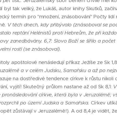
 pět tisíc.
Jeruzalémský sbor během chvíle měl k
lidí byl tak veliký, že Lukáš, autor knihy Skutků, začín
ecký termín pro "množení, znásobování" Počty lidí 
ně.
V těch dnech, kdy přibývalo (znásoboval se po
stalo reptání Helénistů proti Hebreům, že při každ
vdovy zanedbávány. 6,7: Slovo Boží se šířilo a počet
elmi rostl (se znásoboval).
itoly apoštolové nenásledují příkaz Ježíše ze Sk 1,
ruzalémě a v celém Judsku, Samařsku a až po nejz
zuje na dostředivé tendence církve k růstu nikoli 
ní, vyjití! Skutečný průlom nastane až od Sk 8,1:
V
é pronásledování církve, která byla v Jeruzalémě; v
rozprchli po území Judska a Samařska.
Církev utík
opět zůstávají v Jeruzalémě!). A od 8,4 je vidět, 