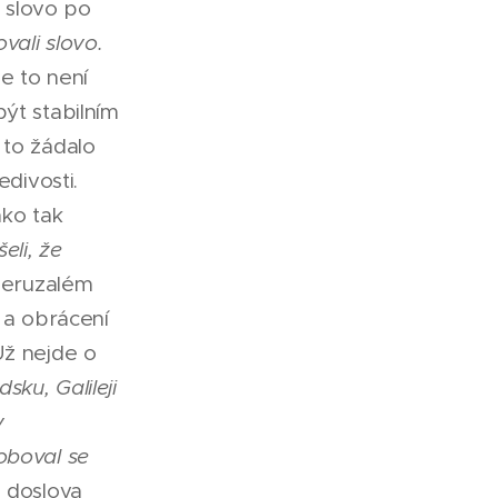
t slovo po
ovali slovo.
e to není
ýt stabilním
 to žádalo
edivosti.
ako tak
eli, že
eruzalém
í a obrácení
Už nejde o
ku, Galileji
v
oboval se
h doslova