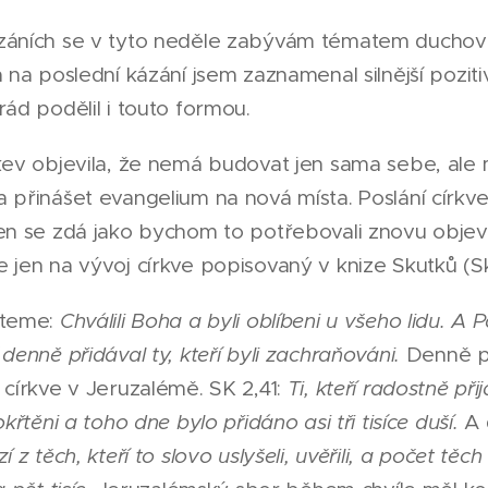
záních se v tyto neděle zabývám tématem duchov
a na poslední kázání jsem zaznamenal silnější pozitiv
rád podělil i touto formou.
kev objevila, že nemá budovat jen sama sebe, ale
 přinášet evangelium na nová místa. Poslání církve
en se zdá jako bychom to potřebovali znovu objevi
 jen na vývoj církve popisovaný v knize Skutků (S
čteme:
Chválili Boha a byli oblíbeni u všeho lidu. A P
 denně přidával ty, kteří byli zachraňováni.
Denně př
 církve v Jeruzalémě. SK 2,41:
Ti, kteří radostně přij
okřtěni a toho dne bylo přidáno asi tři tisíce duší.
A 
 z těch, kteří to slovo uslyšeli, uvěřili, a počet těc