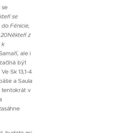
 se
 kteří se
 do Fénicie,
 20Někteří z
 k
amaří, ale i
začíná být
 Ve Sk 13,1-4
abáše a Saula
 tentokrát v
a
 zasáhne
l:
budete mi