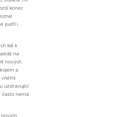
azší konec
poznal
é patří i
h lidí k
nabáš na
utí nových
okojem a
vnitřní
u uzdravující
ev často nemá
 k novým