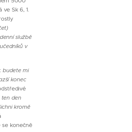
olem 5000
á ve Sk 6, 1.
rostly
čet)
odenní službě
 učedníků v
8:
budete mi
azší konec
odstředivé
 ten den
šichni kromě
á
že se konečně