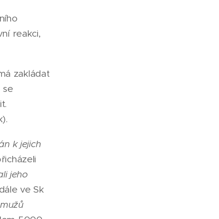
ního
ní reakci,
 má zakládat
 se
t.
k).
án k jejich
icházeli
ali jeho
dále ve Sk
h mužů