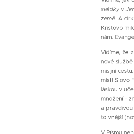
svědky v Je
země.
A círk
Kristovo mil
nám. Evange
Vidíme, že z
nové službě 
misijní cest
míst! Slovo 
láskou v uče
množení - zn
a pravdivou 
to vnější (n
V Písmu není