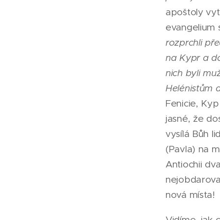
apoštoly vy
evangelium sk
rozprchli př
na Kypr a do
nich byli muž
Helénistům a
Fenicie, Kyp
jasné, že do
vysílá Bůh l
(Pavla) na m
Antiochii dv
nejobdarovan
nová místa!
Vidíme, jak 