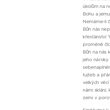
úkolům na no
Bohu a jemu 
Nemáme-li č
Bůh nás nep
křesťanství 
proměně člo
Bůh na nás k
jeho nároky 
sebenaplněn
tužeb a přán
velkých věcí
námi sklání,
zemi v porov