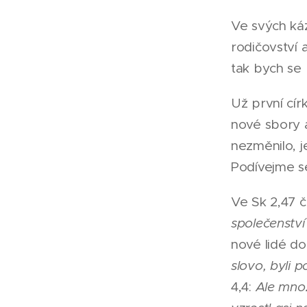
Ve svých ká
rodičovství 
tak bych se 
Už první cír
nové sbory a
nezměnilo, j
Podívejme se
Ve Sk 2,47 
společenství
nové lidé do
slovo, byli p
4,4:
Ale mnozí