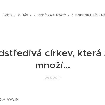
ÚVOD
O NÁS
PROČ ZAKLÁDAT?
PODPORA PŘI ZAK
středivá církev, která
množí...
25.11.2019
 Dvořáček