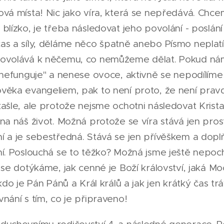
vá místa! Nic jako víra, která se nepředává. Chceme
blízko, je třeba následovat jeho povolání - poslání
as a síly, děláme něco špatně anebo Písmo neplatí
ovolává k něčemu, co nemůžeme dělat. Pokud ná
"nefunguje" a nenese ovoce, aktivně se nepodílíme
věka evangeliem, pak to není proto, že není prav
ašle, ale protože nejsme ochotni následovat Krist
na náš život. Možná protože se víra stává jen pr
í a je sebestředná. Stává se jen přívěškem a dop
í. Poslouchá se to těžko? Možná jsme ještě nepocho
 se dotýkáme, jak cenné je Boží království, jaká M
 kdo je Pán Pánů a Král králů a jak jen krátký čas t
nání s tím, co je připraveno!