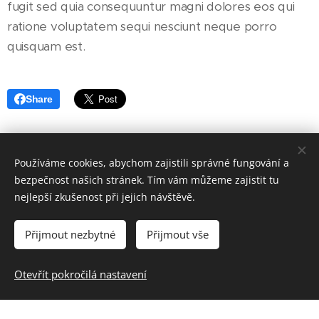
fugit sed quia consequuntur magni dolores eos qui
ratione voluptatem sequi nesciunt neque porro
quisquam est.
Share
Používáme cookies, abychom zajistili správné fungování a
bezpečnost našich stránek. Tím vám můžeme zajistit tu
nejlepší zkušenost při jejich návštěvě.
Přijmout nezbytné
Přijmout vše
Církev bratrská, Odbor pro misii a zakládání sborů – 7Z
Vytvořeno službou
Webnode
Cookies
Otevřít pokročilá nastavení