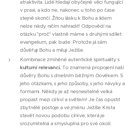
atraktivita. Lidé hledají obyčejné věci fungující
v praxi, a kdo ne, nakonec u toho po čase
stejně skončí. Žitou lásku k Bohu a lidem
nelze nikdy ničím nahradit! Odpovědí na
otázku "proč" vlastně máme s druhými sdílet
evangelium, pak bude: Protože já sám
důvěřuji Bohu a miluji Ježíše.
Kombinace zmíněné autentické spirituality s
kulturní relevancí.
To znamená propojení naší
důvěry Bohu s dnešním běžným člověkem. S
jeho otázkami, s jeho způsoby, s jeho návyky a
formami. Někdy je až nesnesitelně velká
propast mezi církví a světem! Je čas opustit
zbytnělé postoje a ve jménu Ježíše Krista
stavět novou podobu církve, která je
srozumitelná a smysluplná pro své okolí.