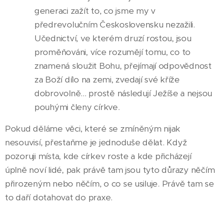
generaci zažít to, co jsme my v
předrevolučním Československu nezažili.
Učednictví, ve kterém druzí rostou, jsou
proměňováni, více rozumějí tomu, co to
znamená sloužit Bohu, přejímají odpovědnost
za Boží dílo na zemi, zvedají své kříže
dobrovolně... prostě následují Ježíše a nejsou
pouhými členy církve.
Pokud děláme věci, které se zmíněným nijak
nesouvisí, přestaňme je jednoduše dělat. Když
pozoruji místa, kde církev roste a kde přicházejí
úplně noví lidé, pak právě tam jsou tyto důrazy něčím
přirozeným nebo něčím, o co se usiluje. Právě tam se
to daří dotahovat do praxe.