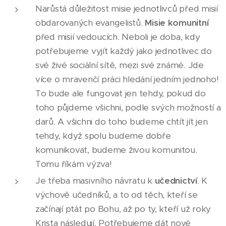
Narůstá důležitost misie jednotlivců před misií
obdarovaných evangelistů.
Misie komunitní
před misií vedoucích. Neboli je doba, kdy
potřebujeme vyjít každý jako jednotlivec do
své živé sociální sítě, mezi své známé. Jde
více o mravenčí práci hledání jedním jednoho!
To bude ale fungovat jen tehdy, pokud do
toho půjdeme všichni, podle svých možností a
darů. A všichni do toho budeme chtít jít jen
tehdy, když spolu budeme dobře
komunikovat, budeme živou komunitou.
Tomu říkám výzva!
Je třeba masivního návratu k
učednictví
. K
výchově učedníků, a to od těch, kteří se
začínají ptát po Bohu, až po ty, kteří už roky
Krista následují. Potřebujeme dát nové