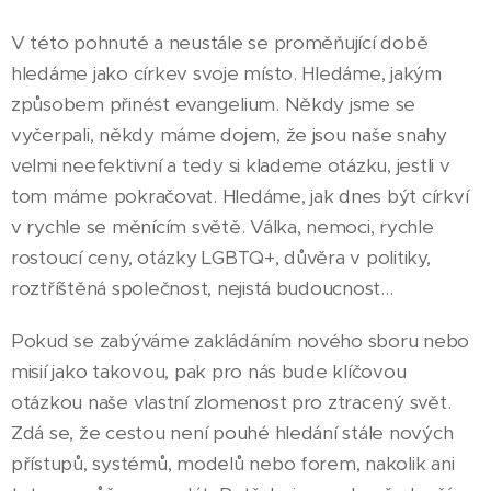
V této pohnuté a neustále se proměňující době
hledáme jako církev svoje místo. Hledáme, jakým
způsobem přinést evangelium. Někdy jsme se
vyčerpali, někdy máme dojem, že jsou naše snahy
velmi neefektivní a tedy si klademe otázku, jestli v
tom máme pokračovat. Hledáme, jak dnes být církví
v rychle se měnícím světě. Válka, nemoci, rychle
rostoucí ceny, otázky LGBTQ+, důvěra v politiky,
roztříštěná společnost, nejistá budoucnost...
Pokud se zabýváme zakládáním nového sboru nebo
misií jako takovou, pak pro nás bude klíčovou
otázkou naše vlastní zlomenost pro ztracený svět.
Zdá se, že cestou není pouhé hledání stále nových
přístupů, systémů, modelů nebo forem, nakolik ani