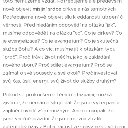
toto nemůžeme vzdát. Potřebujeme ale především
nově objevit
misijní srdce
církve a nás samotných.
Potřebujeme nově objevit sílu k oddanosti, utrpení či
věrnosti. Před hledáním odpovědí na otázku "jak",
musíme odpovědět na otázku "co". Co je církev? Co
je evangelizace? Co je evangelium? Co je skutečná
služba Bohu? A co víc, musíme jít k otázkám typu
"proč". Proč trávit život něčím, jako je zakládání
nového sboru? Proč sdílet evangelium? Proč se
zajímat o své sousedy a své okolí? Proč investovat
svůj čas, úsilí, energii, svůj život do služby druhým?
Pokud se prokoušeme těmito otázkami, možná
zjistíme, že nemáme sílu jít dál. Že jsme vyčerpaní a
zaplnění uvnitř vším možným. Anebo naopak, že
jsme vnitřně prázdní. Že jsme možná ztratili
autentický úžas z Boha, radost ze spásy nebo vědomí