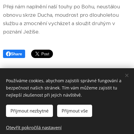
Přeji nám naplnění naší touhy po Bohu, neustálou
obnovu skrze Ducha, moudrost pro dlouholetou
službu a zmocnění vycházet a sloužit druhým v
poznání Ježíše.
Share
Používáme cookies, abychom zajistili správné fungování a
bezpečnost našich stránek. Tím vám můžeme zajistit tu
nejlepší zkušenost při jejich návštěvě.
Přijmout nezbytné
Přijmout vše
Církev bratrská, Odbor pro misii a zakládání sborů – 7Z
Vytvořeno službou
Webnode
Cookies
Otevřít pokročilá nastavení