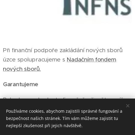
Při finanční podpoře zakládání nových sborů
úzce spolupracujeme s
Nadačním fondem
nových sborů.
Garantujeme
Pokud se rozhodnete finančně přispět na níže
uvedený účet Nadačního fondu nových sborů
Používáme cookies, abychom zajistili správné fungování a
pod variabilním symbolem 2030, garantujeme,
bezpečnost našich stránek. Tím vám můžeme zajistit tu
nejlepší zkušenost při jejich návštěvě.
že vaše podpora bude použita výhradně na