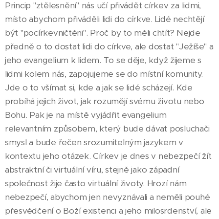
Princip "ztělesnění" nás učí přivádět církev za lidmi,
místo abychom přiváděli lidi do církve. Lidé nechtějí
být "pocírkevničtěni". Proč by to měli chtít? Nejde
předně o to dostat lidi do církve, ale dostat "Ježíše" a
jeho evangelium k lidem. To se děje, když žijeme s
lidmi kolem nás, zapojujeme se do místní komunity.
Jde o to všímat si, kde a jak se lidé scházejí. Kde
probíhá jejich život, jak rozumějí svému životu nebo
Bohu. Pak je na místě vyjádřit evangelium
relevantním způsobem, který bude dávat posluchači
smysl a bude řečen srozumitelným jazykem v
kontextu jeho otázek. Církev je dnes v nebezpečí žít
abstraktní či virtuální víru, stejně jako západní
společnost žije často virtuální životy. Hrozí nám
nebezpečí, abychom jen nevyznávali a neměli pouhé
přesvědčení o Boží existenci a jeho milosrdenství, ale