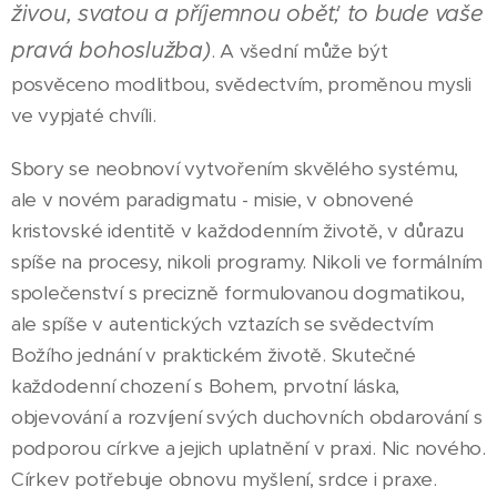
živou, svatou a příjemnou oběť; to bude vaše
pravá bohoslužba)
. A všední může být
posvěceno modlitbou, svědectvím, proměnou mysli
ve vypjaté chvíli.
Sbory se neobnoví vytvořením skvělého systému,
ale v novém paradigmatu - misie, v obnovené
kristovské identitě v každodenním životě, v důrazu
spíše na procesy, nikoli programy. Nikoli ve formálním
společenství s precizně formulovanou dogmatikou,
ale spíše v autentických vztazích se svědectvím
Božího jednání v praktickém životě. Skutečné
každodenní chození s Bohem, prvotní láska,
objevování a rozvíjení svých duchovních obdarování s
podporou církve a jejich uplatnění v praxi. Nic nového.
Církev potřebuje obnovu myšlení, srdce i praxe.