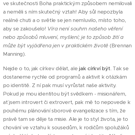
ve skutečnosti Boha praktickým způsobem nemilovali
a neměli s ním skutečný vztah! Aby sůl nepozbyla
reálné chuti a o světle se jen nemluvilo, místo toho,
aby se zakoušelo!
Víra není souhrn našeho věření
nebo způsobů mluvení, myšlení; je to způsob žití a
může být vyjádřena jen v praktickém životě
(Brennan
Manning).
Nejde o to, jak církev dělat, ale
jak
církví být
. Tak se
dostaneme rychle od programů a aktivit k otázkám
po identitě. Z ní pak musí vyrůstat naše aktivity.
Pokud je mou identitou být svědkem - misionářem,
ať jsem introvert či extrovert, pak mě to nepovede k
pouhému plánování sborové evangelizace s tím, že
právě tam se děje ta misie. Ale je to styl života, je to
chování ve vztahu k sousedům, k rodičům spolužáků