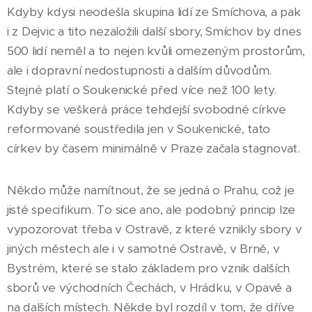
Kdyby kdysi neodešla skupina lidí ze Smíchova, a pak
i z Dejvic a tito nezaložili další sbory, Smíchov by dnes
500 lidí neměl a to nejen kvůli omezeným prostorům,
ale i dopravní nedostupnosti a dalším důvodům.
Stejné platí o Soukenické před více než 100 lety.
Kdyby se veškerá práce tehdejší svobodné církve
reformované soustředila jen v Soukenické, tato
církev by časem minimálně v Praze začala stagnovat.
Někdo může namítnout, že se jedná o Prahu, což je
jisté specifikum. To sice ano, ale podobný princip lze
vypozorovat třeba v Ostravě, z které vznikly sbory v
jiných městech ale i v samotné Ostravě, v Brně, v
Bystrém, které se stalo základem pro vznik dalších
sborů ve východních Čechách, v Hrádku, v Opavě a
na dalších místech. Někde byl rozdíl v tom, že dříve