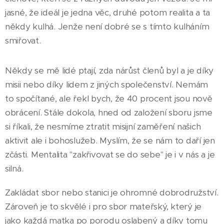
jasné, že ideál je jedna věc, druhé potom realita a ta
někdy kulhá. Jenže není dobré se s tímto kulháním
smiřovat.
Někdy se mě lidé ptají, zda nárůst členů byl a je díky
misii nebo díky lidem z jiných společenství. Nemám
to spočítané, ale řekl bych, že 40 procent jsou nově
obrácení. Stále dokola, hned od založení sboru jsme
si říkali, že nesmíme ztratit misijní zaměření našich
aktivit ale i bohoslužeb. Myslím, že se nám to daří jen
zčásti. Mentalita "zakřivovat se do sebe" je i v nás a je
silná.
Zakládat sbor nebo stanici je ohromné dobrodružství.
Zároveň je to skvělé i pro sbor mateřský, který je
jako každá matka po porodu oslabený a díky tomu