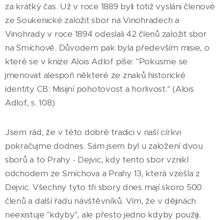
za krátký čas. Už v roce 1889 byli totiž vysláni členové
ze Soukenické založit sbor na Vinohradech a
Vinohrady v roce 1894 odeslali 42 členů založit sbor
na Smíchově. Důvodem pak byla především misie, o
které se v knize Alois Adlof píše: "Pokusme se
jmenovat alespoň některé ze znaků historické
identity CB: Misijní pohotovost a horlivost." (Alois
Adlof, s. 108)
Jsem rád, že v této dobré tradici v naší církvi
pokračujme dodnes. Sám jsem byl u založení dvou
sborů a to Prahy - Dejvic, kdy tento sbor vznikl
odchodem ze Smíchova a Prahy 13, která vzešla z
Dejvic. Všechny tyto tři sbory dnes mají skoro 500
členů a další řadu návštěvníků. Vím, že v dějinách
neexistuje "kdyby", ale přesto jedno kdyby použiji.