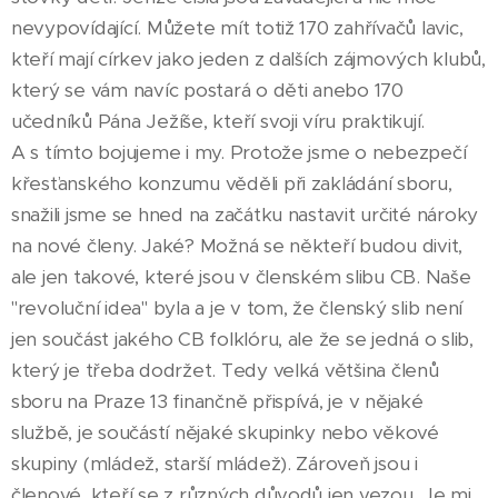
nevypovídající. Můžete mít totiž 170 zahřívačů lavic,
kteří mají církev jako jeden z dalších zájmových klubů,
který se vám navíc postará o děti anebo 170
učedníků Pána Ježíše, kteří svoji víru praktikují.
A s tímto bojujeme i my. Protože jsme o nebezpečí
křesťanského konzumu věděli při zakládání sboru,
snažili jsme se hned na začátku nastavit určité nároky
na nové členy. Jaké? Možná se někteří budou divit,
ale jen takové, které jsou v členském slibu CB. Naše
"revoluční idea" byla a je v tom, že členský slib není
jen součást jakého CB folklóru, ale že se jedná o slib,
který je třeba dodržet. Tedy velká většina členů
sboru na Praze 13 finančně přispívá, je v nějaké
službě, je součástí nějaké skupinky nebo věkové
skupiny (mládež, starší mládež). Zároveň jsou i
členové, kteří se z různých důvodů jen vezou. Je mi