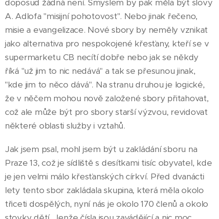
doposud žádná není. Smyslem by pak měla být slovy
A. Adlofa "misijní pohotovost". Nebo jinak řečeno,
misie a evangelizace. Nové sbory by neměly vznikat
jako alternativa pro nespokojené křesťany, kteří se v
supermarketu CB necítí dobře nebo jak se někdy
říká "už jim to nic nedává" a tak se přesunou jinak,
"kde jim to něco dává". Na stranu druhou je logické,
že v něčem mohou nově založené sbory přitahovat,
což ale může být pro sbory starší výzvou, revidovat
některé oblasti služby i vztahů.
Jak jsem psal, mohl jsem být u zakládání sboru na
Praze 13, což je sídliště s desítkami tisíc obyvatel, kde
je jen velmi málo křesťanských církví. Před dvanácti
lety tento sbor zakládala skupina, která měla okolo
třiceti dospělých, nyní nás je okolo 170 členů a okolo
stovky dětí. Jenže čísla jsou zavádějící a nic moc