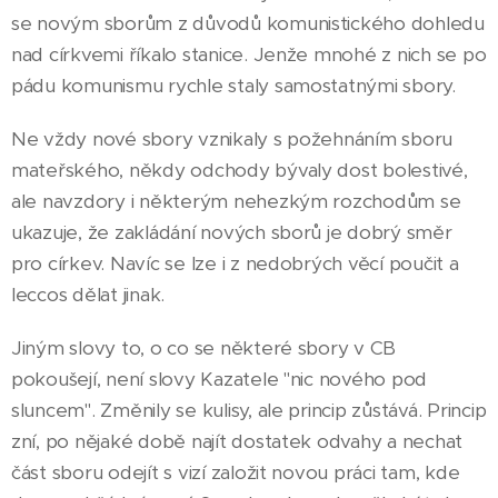
se novým sborům z důvodů komunistického dohledu
nad církvemi říkalo stanice. Jenže mnohé z nich se po
pádu komunismu rychle staly samostatnými sbory.
Ne vždy nové sbory vznikaly s požehnáním sboru
mateřského, někdy odchody bývaly dost bolestivé,
ale navzdory i některým nehezkým rozchodům se
ukazuje, že zakládání nových sborů je dobrý směr
pro církev. Navíc se lze i z nedobrých věcí poučit a
leccos dělat jinak.
Jiným slovy to, o co se některé sbory v CB
pokoušejí, není slovy Kazatele "nic nového pod
sluncem". Změnily se kulisy, ale princip zůstává. Princip
zní, po nějaké době najít dostatek odvahy a nechat
část sboru odejít s vizí založit novou práci tam, kde