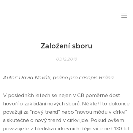
Založení sboru
03.12.2018
Autor: David Novák, psáno pro časopis Brána
V posledních letech se nejen v CB poměrně dost
hovoří o zakládání nových sborů. Někteří to dokonce
považují za "nový trend" nebo "novou módu v církvi"
a skutečně o nový trend v církvi jde. Pokud ovšem
považujete z hlediska církevních dějin více než 130 let